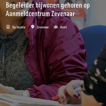
Begeleider bijwonen gehoren op
Aanmeldcentrum Zevenaar
Op locatie
Zevenaar
Asiel