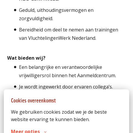
Geduld, uithoudingsvermogen en
zorgvuldigheid.
Bereidheid om deel te nemen aan trainingen
van VluchtelingenWerk Nederland.
Wat bieden wij?
Een belangrijke en verantwoordelijke
vrijwilligersrol binnen het Aanmeldcentrum.
Je wordt ingewerkt door ervaren collega’s.
Je maakt deel uit van een betrokken en
Cookies overeenkomst
professioneel team.
We gebruiken cookies zodat we je de beste 
Een vrijwilligerscontract bij VluchtelingenWerk
website ervaring te kunnen bieden.
Nederland.
Meer opties