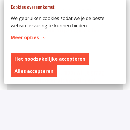
Cookies overeenkomst
5 van 291 weergegeven
We gebruiken cookies zodat we je de beste 
website ervaring te kunnen bieden.
Toon meer vrijwilligersrollen
Meer opties
Het noodzakelijke accepteren
Vind je geen passende 
vrijwilligersrol, maar wil je graag 
Alles accepteren
iets doen als vrijwilliger?
Reageer hier